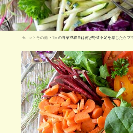
ト
ベ
ー
ス
フ
ー
ド
Home
>
その他
> 1日の野菜摂取量は何g?野菜不足を感じたら
が
食
を
楽
し
く
す
る
選
択
肢
に
な
る！！