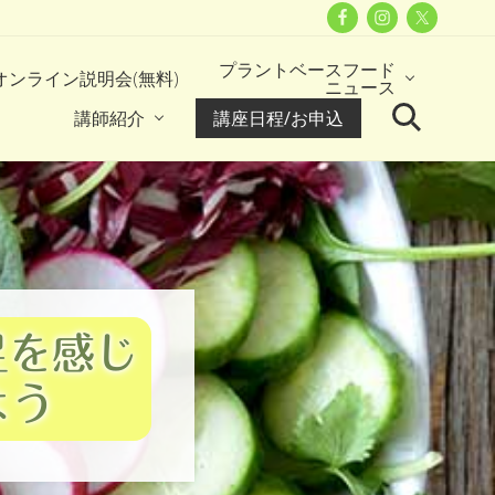
Befo
Head
プラントベースフード
オンライン説明会(無料)
ニュース
講師紹介
講座日程/お申込
Search
足を感じ
よう