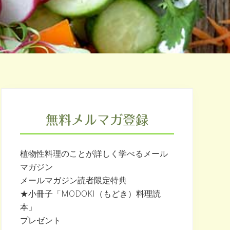
最
初
無料メルマガ登録
の
サ
イ
植物性料理のことが詳しく学べるメール
ド
マガジン
メールマガジン読者限定特典
バ
★小冊子「MODOKI（もどき）料理読
ー
本」
プレゼント