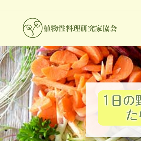
Skip
Skip
Skip
Skip
to
to
to
to
right
main
primary
footer
header
content
sidebar
navigation
世
界
中
の
人々
が
関
心
を
1日の
よ
せ
た
る
プ
ラ
ン