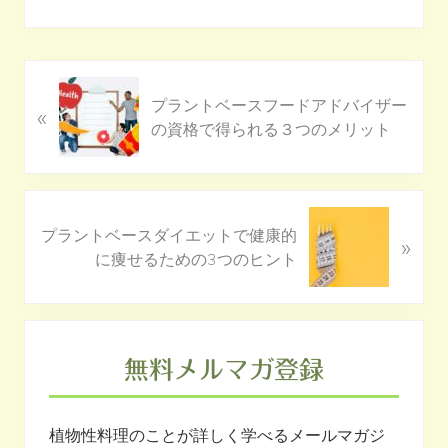
前
プラントベースフードアドバイザー
«
の
の資格で得られる３つのメリット
投
稿
:
次
プラントベースダイエットで健康的
»
の
に痩せるための3つのヒント
投
稿
:
最
初
無料メルマガ登録
の
サ
植物性料理のことが詳しく学べるメールマガジ
イ