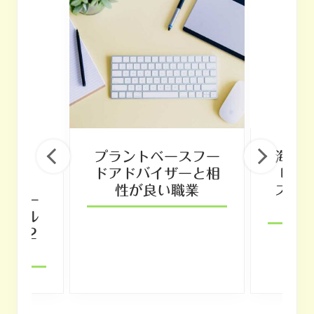
プラントベースフー
海藻
ドアドバイザーと相
味?
性が良い職業
ス食
スフー
ナブル
れる２
由