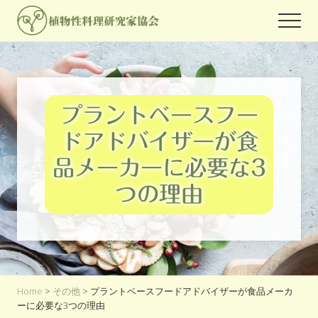
Menu
Skip
Skip
Skip
Men
to
to
to
世
main
primary
footer
界
content
sidebar
中
の
人々
プラントベースフー
が
関
ドアドバイザーが食
心
を
品メーカーに必要な3
よ
せ
つの理由
る
プ
ラ
ン
ト
ベ
ー
Home
>
その他
> プラントベースフードアドバイザーが食品メーカ
ス
ーに必要な3つの理由
フ