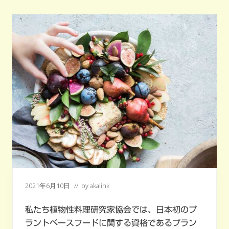
ー
ド
が
食
を
楽
し
く
す
る
選
択
肢
に
な
る！！
2021年6月10日
// by
akalink
私たち植物性料理研究家協会では、日本初のプ
ラントベースフードに関する資格であるプラン