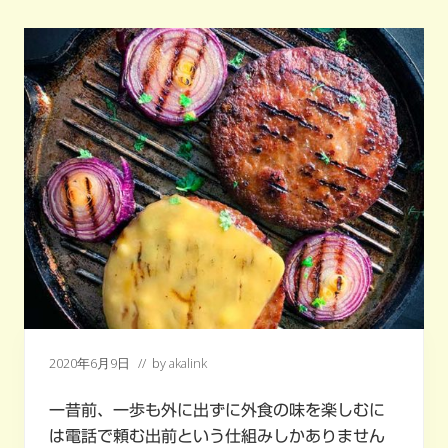
ー
ド
が
食
を
楽
し
く
す
る
選
択
肢
に
な
る！！
2020年6月9日
// by
akalink
一昔前、一歩も外に出ずに外食の味を楽しむに
は電話で頼む出前という仕組みしかありません