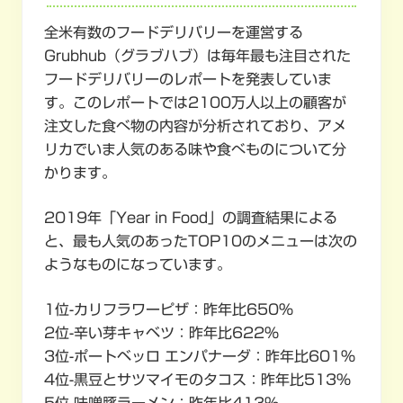
全米有数のフードデリバリーを運営する
Grubhub（グラブハブ）は毎年最も注目された
フードデリバリーのレポートを発表していま
す。このレポートでは2100万人以上の顧客が
注文した食べ物の内容が分析されており、アメ
リカでいま人気のある味や食べものについて分
かります。
2019年「Year in Food」の調査結果による
と、最も人気のあったTOP10のメニューは次の
ようなものになっています。
1位-カリフラワーピザ：昨年比650％
2位-辛い芽キャベツ：昨年比622％
3位-ポートベッロ エンパナーダ：昨年比601％
4位-黒豆とサツマイモのタコス：昨年比513％
5位-味噌豚ラーメン：昨年比413％