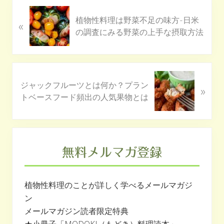
前
植物性料理は野菜不足の味方-日米
«
の
の調査にみる野菜の上手な摂取方法
投
稿
:
次
ジャックフルーツとは何か？プラン
»
の
トベースフード頻出の人気果物とは
投
稿
:
最
初
無料メルマガ登録
の
サ
植物性料理のことが詳しく学べるメールマガジ
イ
ン
ド
メールマガジン読者限定特典
バ