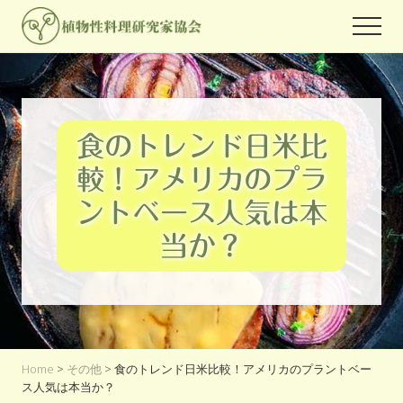
Menu
Skip
Skip
Skip
Men
to
to
to
世
main
primary
footer
界
content
sidebar
中
の
人々
食のトレンド日米比
が
関
較！アメリカのプラ
心
を
ントベース人気は本
よ
せ
当か？
る
プ
ラ
ン
ト
ベ
ー
Home
>
その他
> 食のトレンド日米比較！アメリカのプラントベー
ス
ス人気は本当か？
フ