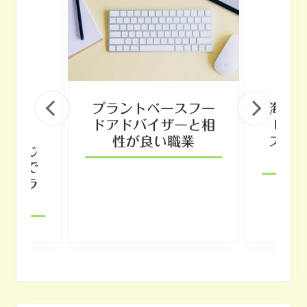
プラントベースフー
海藻
ドアドバイザーと相
味?
性が良い職業
ス食
だけじ
スタで
るプラ
ス