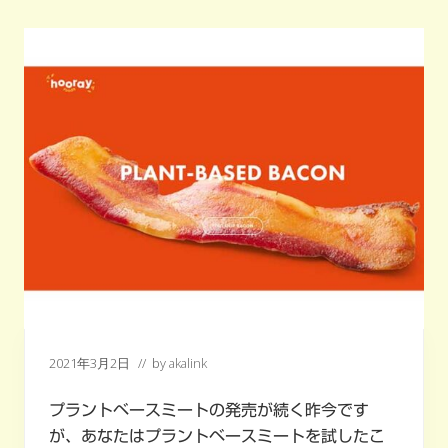
ー
ド
が
食
を
楽
し
く
す
る
選
択
肢
に
な
る！！
2021年3月2日
// by
akalink
プラントベースミートの発売が続く昨今です
が、あなたはプラントベースミートを試したこ