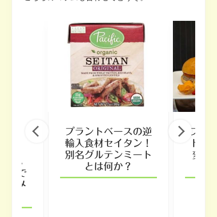
プラントベースの逆
プラ
輸入食材セイタン！
ト登
別名グルテンミート
変わ
%のハ
とは何か？
３
?海外で
ガンメ