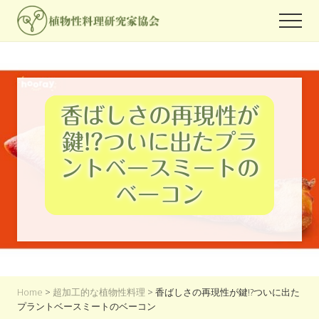
Menu
Skip
Skip
Skip
Men
to
to
to
世
main
primary
footer
界
content
sidebar
中
の
人々
香ばしさの再現性が
が
関
鍵!?ついに出たプラ
心
を
ントベースミートの
よ
せ
ベーコン
る
プ
ラ
ン
ト
ベ
ー
Home
>
超加工的な植物性料理
> 香ばしさの再現性が鍵!?ついに出た
ス
プラントベースミートのベーコン
フ