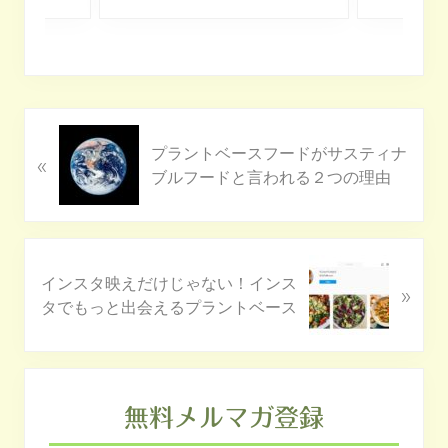
前
プラントベースフードがサスティナ
«
の
ブルフードと言われる２つの理由
投
稿
:
次
インスタ映えだけじゃない！インス
»
の
タでもっと出会えるプラントベース
投
稿
:
最
初
無料メルマガ登録
の