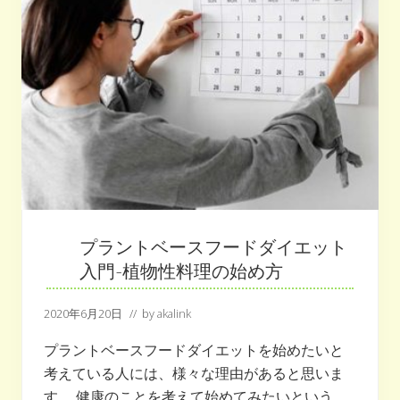
ー
ド
が
食
を
楽
し
く
す
る
選
択
肢
に
プラントベースフードダイエット
な
入門-植物性料理の始め方
る！！
2020年6月20日
// by
akalink
プラントベースフードダイエットを始めたいと
考えている人には、様々な理由があると思いま
す。 健康のことを考えて始めてみたいという