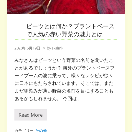
タ
ー
ト
～
の
記
ビーツとは何か？プラントベース
事
が
で人気の赤い野菜の魅力とは
掲
載
さ
2020年6月19日
// by
akalink
れ
ま
みなさんはビーツという野菜の名前を聞いたこ
し
た
とがあるでしょうか？ 海外のプラントベースフ
ードブームの波に乗って、様々なレシピが徐々
に日本にもたらされています。そこでは、まだ
まだ馴染みが薄い野菜の名前を目にすることも
あるかもしれません。 今回は、 …
Read More
ビ
ー
ツ
と
カテゴリー:
その他