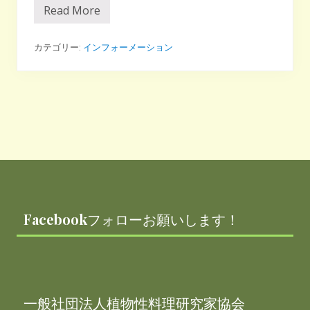
の
Read More
各
上
メ
手
デ
な
ィ
カテゴリー:
インフォーメーション
摂
ア
取
で
方
「
法
プ
ラ
ン
ト
ベ
ー
ス
Footer
フ
ー
ド
ア
ド
Facebookフォローお願いします！
バ
イ
ザ
ー
養
成
講
一般社団法人植物性料理研究家協会
座