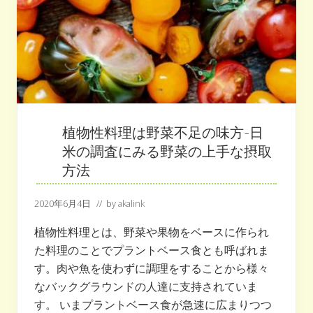
ラ
ン
ト
ベ
ー
ス
人
気
は
本
当
か
植物性料理は野菜不足の味方-日
？
米の調査にみる野菜の上手な摂取
方法
2020年6月4日
// by
akalink
植物性料理とは、野菜や果物をベースに作られ
た料理のことでプラントベース食とも呼ばれま
す。肉や魚を使わずに調理をすることから様々
なバックグラウンドの人達に支持されていま
す。 いまプラントベース食が急速に広まりつつ