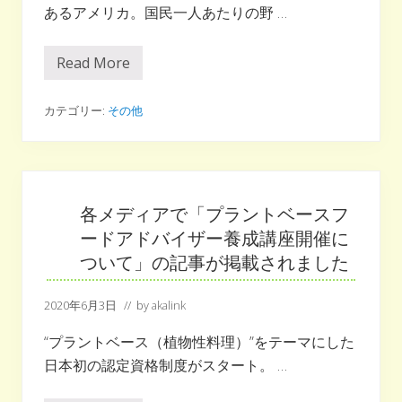
あるアメリカ。国民一人あたりの野 …
Read More
植
物
性
料
カテゴリー:
その他
理
は
野
菜
不
足
の
各メディアで「プラントベースフ
味
ードアドバイザー養成講座開催に
方
-
ついて」の記事が掲載されました
日
米
の
2020年6月3日
// by
akalink
調
査
に
“プラントベース（植物性料理）”をテーマにした
み
日本初の認定資格制度がスタート。 …
る
野
菜