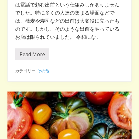
は電話で頼む出前という仕組みしかありません
でした。特に多くの人達の集まる場面などで
は、蕎麦や寿司などの出前は大変役に立ったも
のです。しかし、そのような出前をやっている
お店は限られていました。 令和にな …
Read More
食
の
ト
レ
カテゴリー:
その他
ン
ド
日
米
比
較
！
ア
メ
リ
カ
の
プ