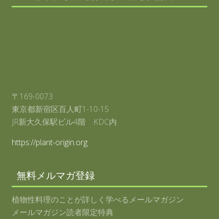
開
催
に
つ
い
て
」
の
記
事
が
掲
〒169-0073
載
さ
東京都新宿区百人町1-10-15
れ
ま
JR新大久保駅ビル4階 KDC内
し
た
https://plant-origin.org
無料メルマガ登録
植物性料理のことが詳しく学べるメールマガジン
メールマガジン読者限定特典