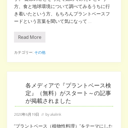
方、食と地球環境について調べてみるうちに行
き着いたという方、もちろんプラントベースフ
ードという言葉を聞いて気になって …
Read More
プ
ラ
ン
ト
カテゴリー:
その他
ベ
ー
ス
フ
ー
ド
ダ
各メディアで『プラントベース検
イ
定』（無料）がスタート～の記事
エ
ッ
が掲載されました
ト
入
門
2020年6月19日
// by
akalink
-
植
物
“プラントベース（植物性料理）”をテーマにした