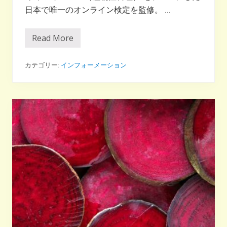
性
日本で唯一のオンライン検定を監修。 …
料
理
の
始
Read More
各
め
メ
方
デ
ィ
カテゴリー:
インフォーメーション
ア
で
『
プ
ラ
ン
ト
ベ
ー
ス
検
定
』
（
無
料
）
が
ス