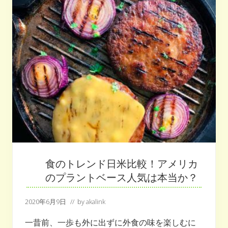
は
何
か
？
プ
ラ
ン
ト
ベ
ー
ス
フ
ー
ド
頻
出
の
人
気
果
食のトレンド日米比較！アメリカ
物
と
のプラントベース人気は本当か？
は
2020年6月9日
// by
akalink
一昔前、一歩も外に出ずに外食の味を楽しむに