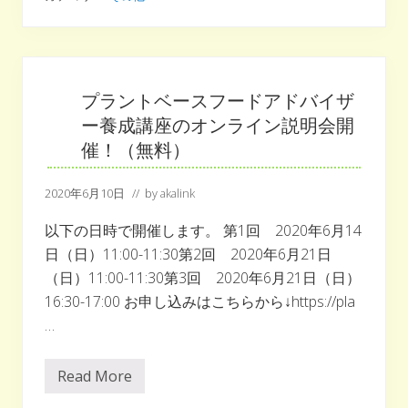
は
何
か
？
プ
ラ
ン
プラントベースフードアドバイザ
ト
ー養成講座のオンライン説明会開
ベ
ー
催！（無料）
ス
で
人
2020年6月10日
// by
akalink
気
の
赤
以下の日時で開催します。 第1回 2020年6月14
い
日（日）11:00-11:30第2回 2020年6月21日
野
菜
（日）11:00-11:30第3回 2020年6月21日（日）
の
16:30-17:00 お申し込みはこちらから↓https://pla
魅
力
…
と
は
Read More
プ
ラ