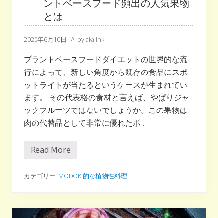
催
ントベースフード頻出の人気果物
！
とは
（
無
料
2020年6月10日
// by
akalink
）
プラントベースフードダイエットの世界的な流
行によって、新しい角度から既存の食品にスポ
ットライトが当たるというケースが生まれてい
ます。 その代表格の食材と言えば、やぱりジャ
ックフルーツではないでしょうか。この果物は
肉の代替品として非常に優れたポ …
Read More
ジ
ャ
ッ
ク
カテゴリー:
MODOKI的な植物性料理
フ
ル
ー
ツ
と