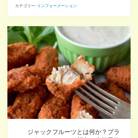
ン
ト
カテゴリー:
インフォーメーション
ベ
ー
ス
フ
ー
ド
ア
ド
バ
イ
ザ
ー
養
成
講
座
の
オ
ン
ラ
イ
ン
説
明
会
ジャックフルーツとは何か？プラ
開