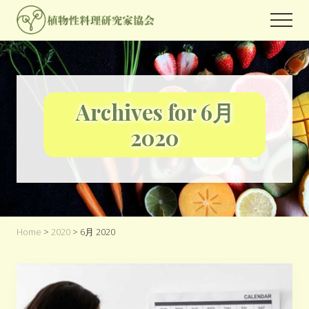
Menu
Skip
Skip
Men
to
to
世
main
footer
界
content
中
の
人々
Archives for 6月
が
関
2020
心
を
よ
せ
る
プ
ラ
Home
>
2020
> 6月 2020
ン
ト
ベ
ー
ス
フ