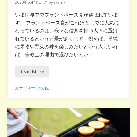
2020年5月19日
// by
akalink
いま世界中でプラントベース食が選ばれていま
す。 プラントベース食がこれほどまでに人気に
なっているのは、様々な信条を持つ人々に選ば
れているという背景があります。例えば、単純
に果物や野菜の味を楽しみたいという人もいれ
ば、宗教上の理由で選びたいとい …
Read More
プ
ラ
ン
ト
カテゴリー:
その他
ベ
ー
ス
食
が
食
糧
危
機