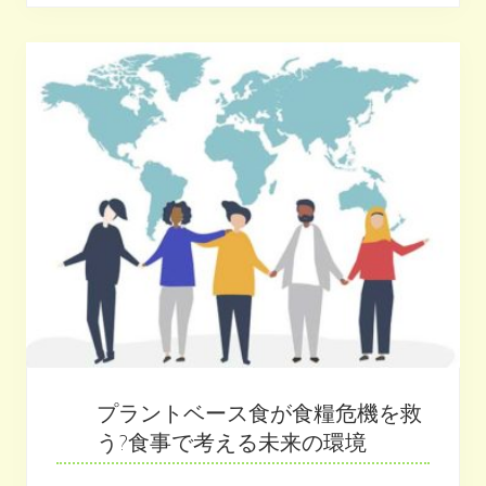
の
進
化
を
遂
げ
る
寿
司
S
U
S
H
I
-
植
物
性
料
理
の
寿
司
と
プラントベース食が食糧危機を救
は
う?食事で考える未来の環境