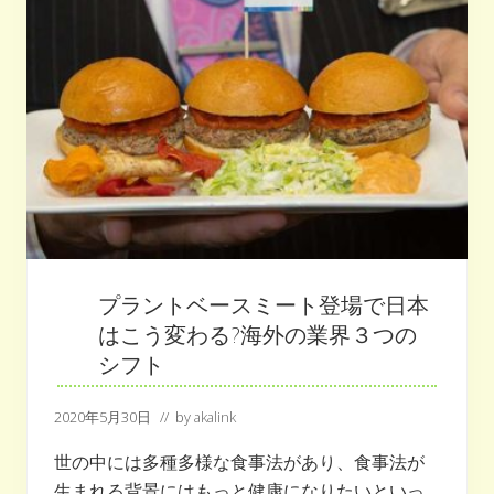
ー
ド
が
食
を
楽
し
く
す
る
選
択
肢
に
プラントベースミート登場で日本
な
はこう変わる?海外の業界３つの
る！！
シフト
2020年5月30日
// by
akalink
世の中には多種多様な食事法があり、食事法が
生まれる背景にはもっと健康になりたいといっ