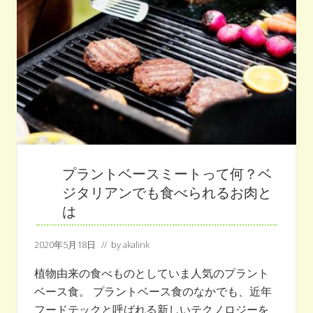
を
救
う
?
食
事
で
考
え
る
未
来
の
環
境
プラントベースミートって何？ベ
ジタリアンでも食べられるお肉と
は
2020年5月18日
// by
akalink
植物由来の食べものとしていま人気のプラント
ベース食。 プラントベース食のなかでも、近年
フードテックと呼ばれる新しいテクノロジーを