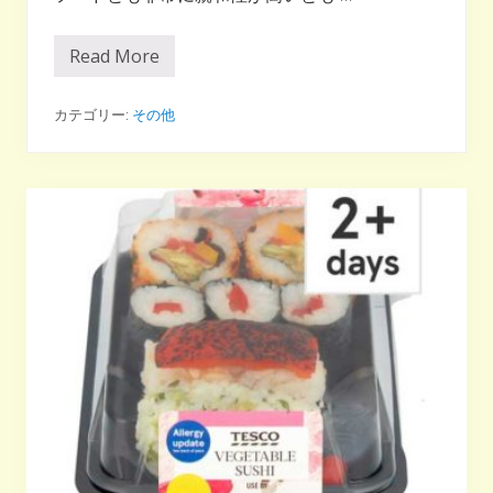
Read More
ギ
ル
テ
ィ
カテゴリー:
その他
フ
リ
ー
フ
ー
ド
っ
て
何
？
最
適
な
の
は
プ
ラ
ン
ト
ベ
ー