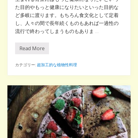
た目的やもっと健康になりたいといった目的な
ど多岐に渡ります。もちろん食文化として定着
し、人々の間で長年続くものもあれば一過性の
流行で終わってしまうものもありま …
Read More
プ
ラ
ン
ト
カテゴリー:
超加工的な植物性料理
ベ
ー
ス
ミ
ー
ト
登
場
で
日
本
は
こ
う