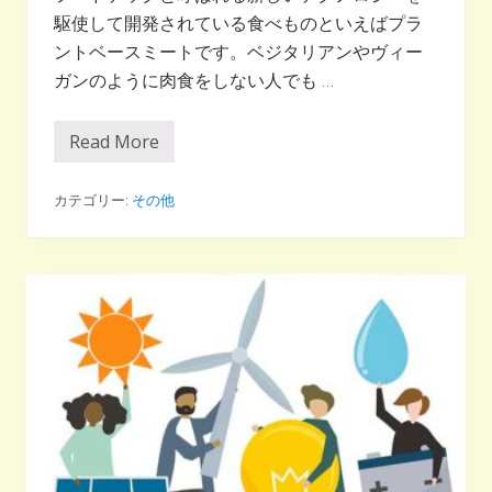
駆使して開発されている食べものといえばプラ
ントベースミートです。ベジタリアンやヴィー
ガンのように肉食をしない人でも …
Read More
プ
ラ
ン
ト
カテゴリー:
その他
ベ
ー
ス
ミ
ー
ト
っ
て
何
？
ベ
ジ
タ
リ
ア
ン