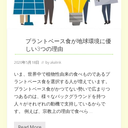
で
も
食
べ
ら
れ
る
お
肉
プラントベース食が地球環境に優
と
は
しい3つの理由
2020年5月18日
// by
akalink
いま、世界中で植物性由来の食べものであるプ
ラントベース食を選択する人が増えています。
プラントベース食がかつてない勢いで広まりつ
つあるのは、様々なバックグラウンドを持つ
人々がそれぞれの動機で支持しているからで
す。 例えば、宗教上の理由で食べら …
Read More