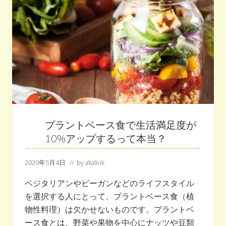
フ
ー
ド
ダ
イ
エ
ッ
ト
と
は
？
日
本
で
流
行
プラントベース食で生活満足度が
る
？
10%アップするって本当？
2020年5月4日
// by
akalink
ベジタリアンやビーガンなどのライフスタイル
を選択する人にとって、プラントベース食（植
物性料理）は欠かせないものです。プラントベ
ース食とは、野菜や果物を中心にナッツや豆類