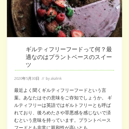
変
わ
る
?
海
外
の
業
界
３
つ
ギルティフリーフードって何？最
の
シ
適なのはプラントベースのスイー
フ
ツ
ト
2020年5月30日
// by
akalink
最近よく聞くギルティフリーフードという言
葉。あなたはその意味をご存知でしょうか。 ギ
ルティフリーは英語ではギルトフリーとも呼ば
れており、後ろめたさや罪悪感を感じないで済
むという意味を持っています。プラントベース
フードとも非常に親和性が高いとも …