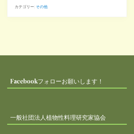
ガ
ン
カテゴリー:
その他
は
健
康
に
良
い
？
悪
い
？
Footer
死
亡
リ
ス
ク
Facebookフォローお願いします！
が
1
2
%
下
が
る
一般社団法人植物性料理研究家協会
食
生
活