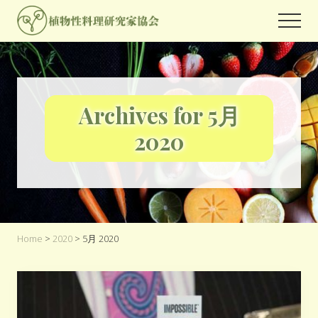
Menu
Skip
Skip
Men
to
to
世
main
footer
界
content
中
の
人々
Archives for 5月
が
関
2020
心
を
よ
せ
る
プ
ラ
Home
>
2020
> 5月 2020
ン
ト
ベ
ー
ス
フ