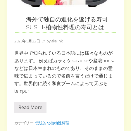
ス
の
ス
イ
海外で独自の進化を遂げる寿司
ー
ツ
SUSHI-植物性料理の寿司とは
2020年5月22日
// by
akalink
世界中で知られている日本語には様々なものが
あります。 例えばカラオケkaraokeや盆栽bonsai
などは日本生まれのものであり、そのままの意
味で広まっているので名前を言うだけで通じま
す。世界的に続く和食ブームによって天ぷら
tempur …
Read More
海
外
で
独
カテゴリー:
伝統的な植物性料理
自