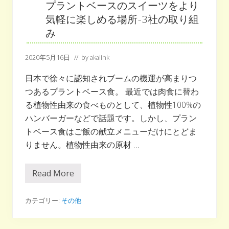
プラントベースのスイーツをより
気軽に楽しめる場所-3社の取り組
み
2020年5月16日
// by
akalink
日本で徐々に認知されブームの機運が高まりつ
つあるプラントベース食。 最近では肉食に替わ
る植物性由来の食べものとして、植物性100%の
ハンバーガーなどで話題です。しかし、プラン
トベース食はご飯の献立メニューだけにとどま
りません。植物性由来の原材 …
Read More
プ
ラ
ン
ト
カテゴリー:
その他
ベ
ー
ス