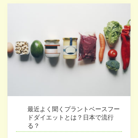
の
ス
イ
ー
ツ
を
よ
り
気
軽
に
楽
し
め
る
場
所
-
3
社
の
取
最近よく聞くプラントベースフー
り
組
ドダイエットとは？日本で流行
み
る？