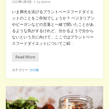
2020年5月8日
// by
akalink
いま脚光を浴びるプラントベースフードダイエ
ットのことをご存知でしょうか？ ベジタリアン
やビーガンなどの言葉と一緒で聞いたことがあ
るような気がするけれど、分かるようで分から
ないという方に向けて、ここではプラントベー
スフードダイエットについてご紹 …
Read More
最
近
よ
く
カテゴリー:
その他
聞
く
プ
ラ
ン
ト
ベ
ー
ス