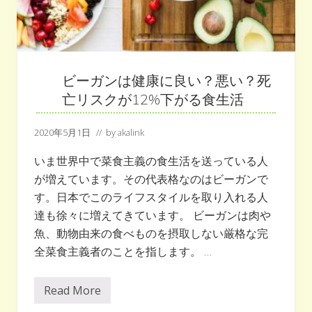
る
っ
て
本
当
？
ビーガンは健康に良い？悪い？死
亡リスクが12%下がる食生活
2020年5月1日
// by
akalink
いま世界中で菜食主義の食生活を送っている人
が増えています。その代表格なのはビーガンで
す。日本でこのライフスタイルを取り入れる人
達も徐々に増えてきています。 ビーガンは肉や
魚、動物由来の食べものを摂取しない厳格な完
全菜食主義者のことを指します。 …
Read More
ビ
ー