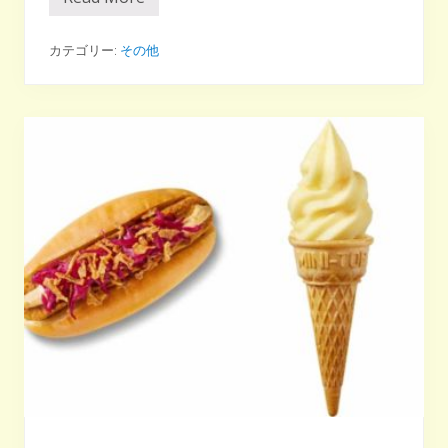
プ
ラ
ン
ト
カテゴリー:
その他
ベ
ー
ス
食
が
地
球
環
境
に
優
し
い
3
つ
の
理
由