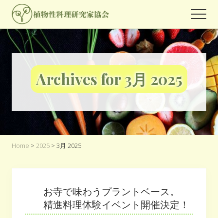
Menu
Skip
Skip
Men
to
to
世
main
footer
界
content
中
の
人々
Archives for 3月 2025
が
関
心
を
よ
せ
る
プ
Home
>
2025
> 3月 2025
ラ
ン
ト
ベ
お寺で味わうプラントベース。
ー
精進料理体験イベント開催決定！
ス
フ