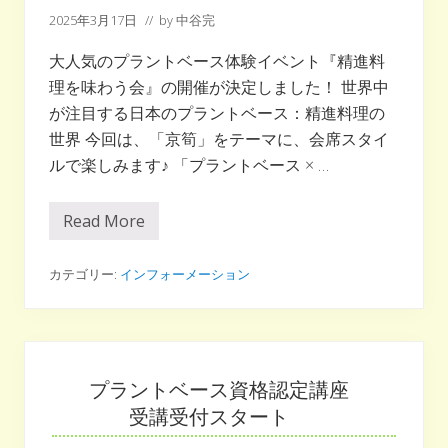
ー
2025年3月17日
// by
中谷完
ド
が
大人気のプラントベース体験イベント『精進料
食
理を味わう会』の開催が決定しました！ 世界中
を
楽
が注目する日本のプラントベース：精進料理の
し
世界 今回は、「京筍」をテーマに、会席スタイ
く
ルで楽しみます♪ 「プラントベース × …
す
る
選
Read More
お
択
寺
肢
で
に
味
カテゴリー:
インフォーメーション
わ
な
う
る！！
プ
ラ
ン
ト
ベ
プラントベース資格認定講座
ー
受講受付スタート
ス
。