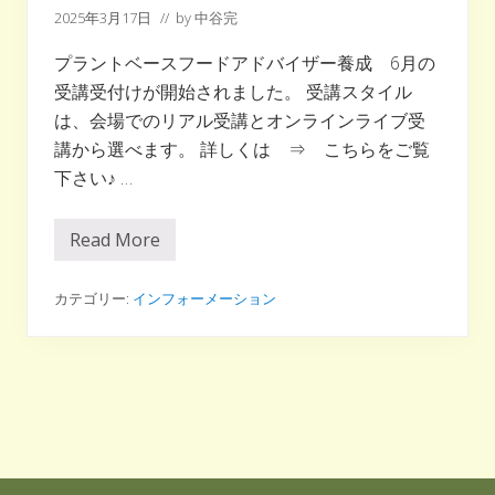
2025年3月17日
// by
中谷完
精
進
料
プラントベースフードアドバイザー養成 6月の
理
受講受付けが開始されました。 受講スタイル
体
験
は、会場でのリアル受講とオンラインライブ受
イ
ベ
講から選べます。 詳しくは ⇒ こちらをご覧
ン
下さい♪ …
ト
開
催
決
Read More
プ
定
ラ
！
ン
ト
カテゴリー:
インフォーメーション
ベ
ー
ス
資
格
認
定
講
座
Footer