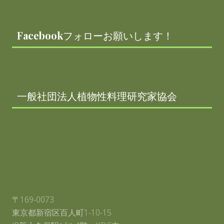
受
講
受
付
Facebookフォローお願いします！
ス
タ
ー
ト
一般社団法人植物性料理研究家協会
〒169-0073
東京都新宿区百人町1-10-15