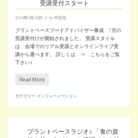
受講受付スタート
ー
ド
が
2024年5月26日
// by
中谷完
食
を
プラントベースフードアドバイザー養成 7月の
楽
受講受付けが開始されました。 受講スタイル
し
は、会場でのリアル受講とオンラインライブ受
く
す
講から選べます。 詳しくは ⇒ こちらをご覧
る
下さい♪ …
選
択
肢
Read More
プ
に
ラ
な
ン
る！！
ト
カテゴリー:
インフォーメーション
ベ
ー
ス
資
格
認
定
プラントベースラジオ♪ 「食の資
講