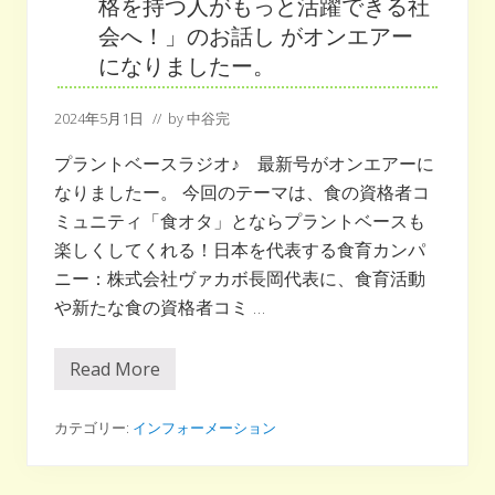
格を持つ人がもっと活躍できる社
座
会へ！」のお話し がオンエアー
受
になりましたー。
講
受
付
2024年5月1日
// by
中谷完
ス
タ
プラントベースラジオ♪ 最新号がオンエアーに
ー
ト
なりましたー。 今回のテーマは、食の資格者コ
ミュニティ「食オタ」とならプラントベースも
楽しくしてくれる！日本を代表する食育カンパ
ニー：株式会社ヴァカボ長岡代表に、食育活動
や新たな食の資格者コミ …
Read More
プ
ラ
ン
ト
カテゴリー:
インフォーメーション
ベ
ー
ス