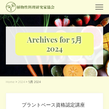
Menu
Skip
Skip
Men
to
to
世
main
footer
界
content
中
の
人々
Archives for 5月
が
関
2024
心
を
よ
せ
る
プ
ラ
Home
>
2024
> 5月 2024
ン
ト
ベ
ー
ス
プラントベース資格認定講座
フ