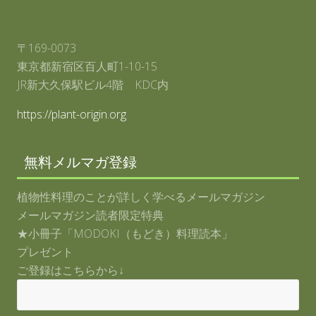
お
話
し
が
〒169-0073
オ
ン
東京都新宿区百人町1-10-15
エ
ア
JR新大久保駅ビル4階 KDC内
ー
に
https://plant-origin.org
な
り
ま
し
無料メルマガ登録
た
ー
。
植物性料理のことが詳しく学べるメールマガジン
メールマガジン読者限定特典
★小冊子「MODOKI（もどき）料理読本」
プレゼント
ご登録はこちらから↓