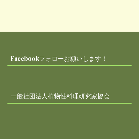
ラ
ジ
オ
♪
「
食
の
Footer
資
格
を
持
つ
Facebookフォローお願いします！
人
が
も
っ
と
活
躍
一般社団法人植物性料理研究家協会
で
き
る
社
会
へ
！
」
の