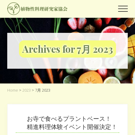
Menu
Skip
Skip
Men
to
to
世
main
footer
界
content
中
の
人々
Archives for 7月 2023
が
関
心
を
よ
せ
る
プ
Home
>
2023
> 7月 2023
ラ
ン
ト
ベ
お寺で食べるプラントベース！
ー
精進料理体験イベント開催決定！
ス
フ