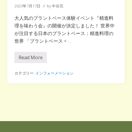
ー
2023年7月17日
// by
中谷完
ド
が
大人気のプラントベース体験イベント『精進料
食
理を味わう会』の開催が決定しました！ 世界中
を
楽
が注目する日本のプラントベース：精進料理の
し
世界 「プラントベース × …
く
す
る
Read More
お
選
寺
択
で
食
カテゴリー:
インフォーメーション
肢
べ
に
る
な
プ
る！！
ラ
ン
ト
ベ
ー
ス
！
Footer
精