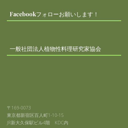
進
料
理
Facebookフォローお願いします！
体
験
イ
ベ
ン
ト
開
一般社団法人植物性料理研究家協会
催
決
定
！
〒169-0073
東京都新宿区百人町1-10-15
JR新大久保駅ビル4階 KDC内