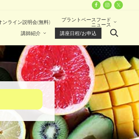
Befor
Head
プラントベースフード
オンライン説明会(無料)
ニュース
講師紹介
講座日程/お申込
Search