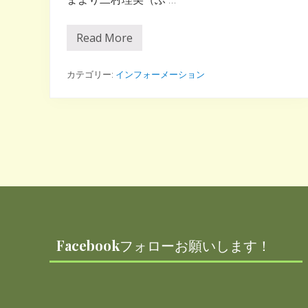
Read More
プ
ラ
ン
ト
カテゴリー:
インフォーメーション
ベ
ー
ス
ラ
ジ
オ
♪
（
神
宮
Footer
前
ラ
ジ
オ
）
Facebookフォローお願いします！
第
５
回
が
オ
ン