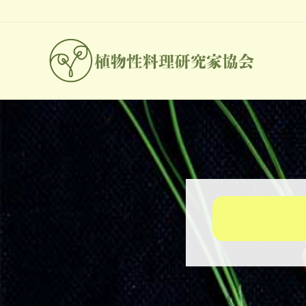
Skip
Skip
Skip
to
to
to
right
main
footer
header
content
navigation
世
界
中
の
人々
が
関
心
を
よ
せ
る
プ
ラ
ン