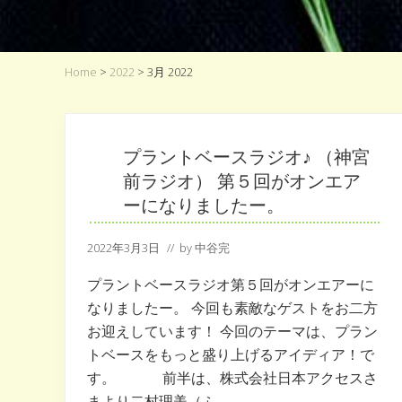
ト
ベ
ー
ス
フ
Home
>
2022
> 3月 2022
ー
ド
が
食
プラントベースラジオ♪ （神宮
を
楽
前ラジオ） 第５回がオンエア
し
ーになりましたー。
く
す
2022年3月3日
// by
中谷完
る
選
プラントベースラジオ第５回がオンエアーに
択
肢
なりましたー。 今回も素敵なゲストをお二方
に
お迎えしています！ 今回のテーマは、プラン
な
トベースをもっと盛り上げるアイディア！で
る！！
す。 前半は、株式会社日本アクセスさ
まより二村理美（ふ …